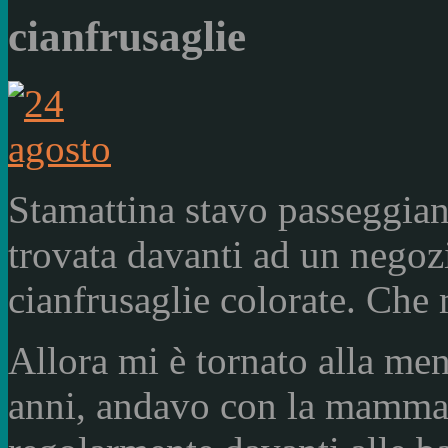
cianfrusaglie
Stamattina stavo passeggia
trovata davanti ad un negoz
cianfrusaglie colorate. Che 
Allora mi è tornato alla me
anni, andavo con la mamma