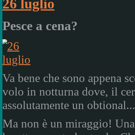
26 luglio
Pesce a cena?
Va bene che sono appena sce
volo in notturna dove, il ce
assolutamente un obtional....
Ma non è un miraggio! Una 