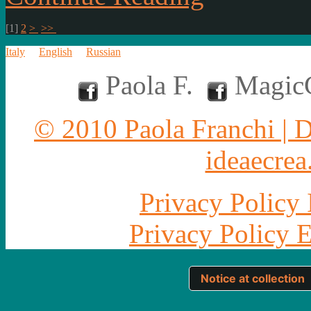
[
1
]
2
>
>>
Italy
English
Russian
Paola F.
MagicC
© 2010 Paola Franchi | 
ideaecrea.
Privacy Policy 
Privacy Policy 
Notice at collection