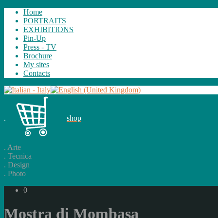
Home
PORTRAITS
EXHIBITIONS
Pin-Up
Press - TV
Brochure
My sites
Contacts
.
shop
.
Arte
.
Tecnica
.
Design
.
Photo
0
Mostra di Mombasa