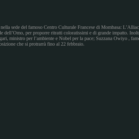
i, nella sede del famoso Centro Culturale Francese di Mombasa: L’Alliace
valle dell’Omo, per proporre ritratti coloratissimi e di grande impatto. Ino
, ministro per l’ambiente e Nobel per la pace; Suzzana Owiyo , famos
sizione che si protrarrà fino al 22 febbraio.